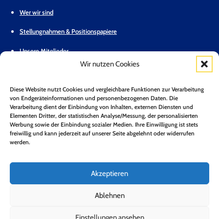
Wer wir sind
Stellungnahmen & Positionspapiere
Unsere Mitglieder
Wir nutzen Cookies
Geschäftsstelle
Diese Website nutzt Cookies und vergleichbare Funktionen zur Verarbeitung
Pressemitteilungen
von Endgeräteinformationen und personenbezogenen Daten. Die
Verarbeitung dient der Einbindung von Inhalten, externen Diensten und
Mitglied werden
Elementen Dritter, der statistischen Analyse/Messung, der personalisierten
Werbung sowie der Einbindung sozialer Medien. Ihre Einwilligung ist stets
Kontakt
freiwillig und kann jederzeit auf unserer Seite abgelehnt oder widerrufen
werden.
Mitgliederbereich
Zum Newsletter anmelden*
Akzeptieren
Jetzt Anmelden!
Ablehnen
Einstellungen ansehen
Folge uns auf LinkedIn
Folge uns auf Youtube
Folge uns auf Bluesky