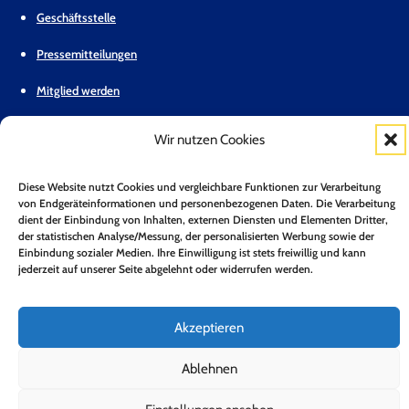
Geschäftsstelle
Pressemitteilungen
Mitglied werden
Kontakt
Wir nutzen Cookies
Mitgliederbereich
Diese Website nutzt Cookies und vergleichbare Funktionen zur Verarbeitung
Zum Newsletter anmelden*
von Endgeräteinformationen und personenbezogenen Daten. Die Verarbeitung
dient der Einbindung von Inhalten, externen Diensten und Elementen Dritter,
Jetzt Anmelden!
der statistischen Analyse/Messung, der personalisierten Werbung sowie der
Einbindung sozialer Medien. Ihre Einwilligung ist stets freiwillig und kann
jederzeit auf unserer Seite abgelehnt oder widerrufen werden.
Folge uns auf LinkedIn
Folge uns auf Youtube
Folge uns auf Bluesky
Impressum
Datenschutz
Barrierefreiheit
Akzeptieren
Copyright 2026 © Bundesverband Neue Energiewirtschaft e.V.
Ablehnen