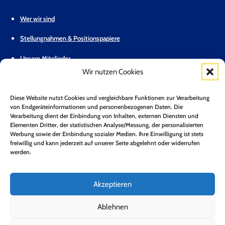
Wer wir sind
Stellungnahmen & Positionspapiere
Unsere Mitglieder
Wir nutzen Cookies
Geschäftsstelle
Diese Website nutzt Cookies und vergleichbare Funktionen zur Verarbeitung
Pressemitteilungen
von Endgeräteinformationen und personenbezogenen Daten. Die
Verarbeitung dient der Einbindung von Inhalten, externen Diensten und
Mitglied werden
Elementen Dritter, der statistischen Analyse/Messung, der personalisierten
Werbung sowie der Einbindung sozialer Medien. Ihre Einwilligung ist stets
Kontakt
freiwillig und kann jederzeit auf unserer Seite abgelehnt oder widerrufen
werden.
Mitgliederbereich
Zum Newsletter anmelden*
Akzeptieren
Jetzt Anmelden!
Ablehnen