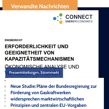
Verwandte Nachrichten
Pressemitteilungen, Strommarkt
Neue Studie: Pläne der Bundesregierung zur
Förderung von Gaskraftwerken
widersprechen marktwirtschaftlichen
Prinzipien und zentralen EU-Vorgaben
TEST COPYRIGHT