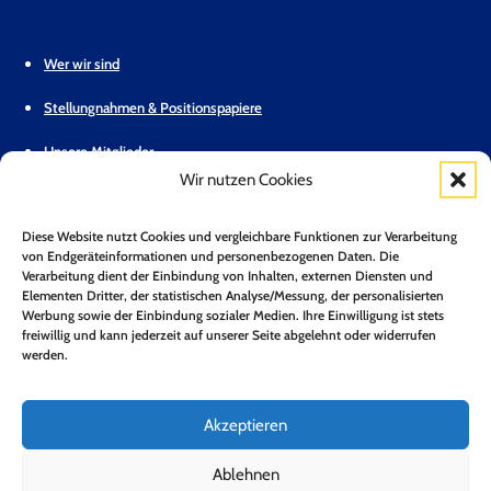
Wer wir sind
Stellungnahmen & Positionspapiere
Unsere Mitglieder
Wir nutzen Cookies
Geschäftsstelle
Diese Website nutzt Cookies und vergleichbare Funktionen zur Verarbeitung
Pressemitteilungen
von Endgeräteinformationen und personenbezogenen Daten. Die
Verarbeitung dient der Einbindung von Inhalten, externen Diensten und
Mitglied werden
Elementen Dritter, der statistischen Analyse/Messung, der personalisierten
Werbung sowie der Einbindung sozialer Medien. Ihre Einwilligung ist stets
Kontakt
freiwillig und kann jederzeit auf unserer Seite abgelehnt oder widerrufen
werden.
Mitgliederbereich
Zum Newsletter anmelden*
Akzeptieren
Jetzt Anmelden!
Ablehnen