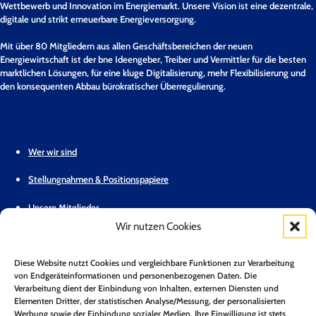
Wettbewerb und Innovation im Energiemarkt. Unsere Vision ist eine dezentrale,
digitale und strikt erneuerbare Energieversorgung.
Mit über 80 Mitgliedern aus allen Geschäftsbereichen der neuen
Energiewirtschaft ist der bne Ideengeber, Treiber und Vermittler für die besten
marktlichen Lösungen, für eine kluge Digitalisierung, mehr Flexibilisierung und
den konsequenten Abbau bürokratischer Überregulierung.
Wer wir sind
Stellungnahmen & Positionspapiere
Unsere Mitglieder
Wir nutzen Cookies
Geschäftsstelle
Diese Website nutzt Cookies und vergleichbare Funktionen zur Verarbeitung
Pressemitteilungen
von Endgeräteinformationen und personenbezogenen Daten. Die
Verarbeitung dient der Einbindung von Inhalten, externen Diensten und
Mitglied werden
Elementen Dritter, der statistischen Analyse/Messung, der personalisierten
Werbung sowie der Einbindung sozialer Medien. Ihre Einwilligung ist stets