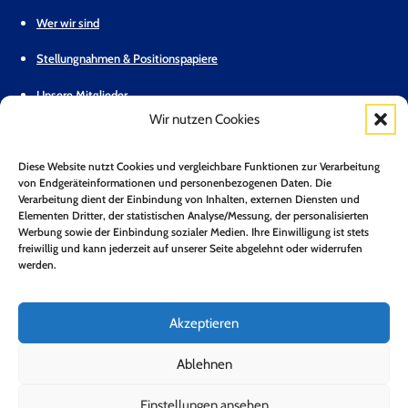
Wer wir sind
Stellungnahmen & Positionspapiere
Unsere Mitglieder
Wir nutzen Cookies
Geschäftsstelle
Diese Website nutzt Cookies und vergleichbare Funktionen zur Verarbeitung
Pressemitteilungen
von Endgeräteinformationen und personenbezogenen Daten. Die
Verarbeitung dient der Einbindung von Inhalten, externen Diensten und
Mitglied werden
Elementen Dritter, der statistischen Analyse/Messung, der personalisierten
Werbung sowie der Einbindung sozialer Medien. Ihre Einwilligung ist stets
Kontakt
freiwillig und kann jederzeit auf unserer Seite abgelehnt oder widerrufen
werden.
Mitgliederbereich
Zum Newsletter anmelden*
Akzeptieren
Jetzt Anmelden!
Ablehnen
Einstellungen ansehen
Folge uns auf LinkedIn
Folge uns auf Youtube
Folge uns auf Bluesky