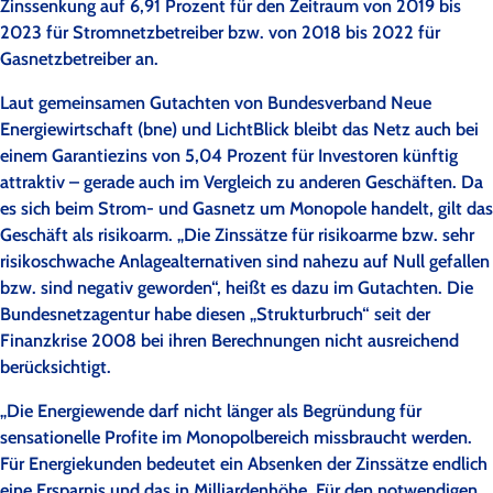
Zinssenkung auf 6,91 Prozent für den Zeitraum von 2019 bis
2023 für Stromnetzbetreiber bzw. von 2018 bis 2022 für
Gasnetzbetreiber an.
Laut gemeinsamen Gutachten von Bundesverband Neue
Energiewirtschaft (bne) und LichtBlick bleibt das Netz auch bei
einem Garantiezins von 5,04 Prozent für Investoren künftig
attraktiv – gerade auch im Vergleich zu anderen Geschäften. Da
es sich beim Strom- und Gasnetz um Monopole handelt, gilt das
Geschäft als risikoarm. „Die Zinssätze für risikoarme bzw. sehr
risikoschwache Anlagealternativen sind nahezu auf Null gefallen
bzw. sind negativ geworden“, heißt es dazu im Gutachten. Die
Bundesnetzagentur habe diesen „Strukturbruch“ seit der
Finanzkrise 2008 bei ihren Berechnungen nicht ausreichend
berücksichtigt.
„Die Energiewende darf nicht länger als Begründung für
sensationelle Profite im Monopolbereich missbraucht werden.
Für Energiekunden bedeutet ein Absenken der Zinssätze endlich
eine Ersparnis und das in Milliardenhöhe. Für den notwendigen