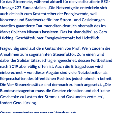
für das Stromnetz, während aktuell für die vieldiskutierte EEG-
Umlage 222 Euro anfallen. „Die Netzentgelte entwickeln sich
auch deshalb zum Kostentreiber der Energiewende, weil
Konzerne und Stadtwerke für ihre Strom- und Gasleitungen
staatlich garantierte Traumrenditen deutlich oberhalb des im
Markt üblichen Niveaus kassieren. Das ist skandalös“ so Gero
Lücking, Geschäftsführer Energiewirtschaft bei LichtBlick.
Fragwürdig sind laut dem Gutachten von Prof. Wein zudem die
Annahmen zum sogenannten Steuerfaktor. Zum einen wird
dabei der Solidaritätszuschlag eingerechnet, dessen Fortbestand
nach 2019 aber völlig offen ist. Auch die Ertragssteuer wird
einberechnet – von dieser Abgabe sind viele Netzbetreiber als
Körperschaften des öffentlichen Rechtes jedoch ohnehin befreit.
Die Vor-Steuerzinssätze sind demnach zu hoch angesetzt. „Die
Bundesnetzagentur muss die Gesetze einhalten und darf keine
Geschenke zu Lasten der Strom- und Gaskunden verteilen“,
fordert Gero Lücking.
Quersubventionierung verzerrt Wettbewerb