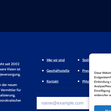
Wer wir sind
Stellungnahmen & 
eht seit 2002
ere Vision ist
Geschäftsstelle
Pressemitteilunge
Diese Websit
gieversorgung.
Endgeräteinf
Kontakt
Mitgliederbereich
Einbindung v
en der neuen
Analyse/Mess
 Vermittler für
Einwilligung 
Zum Newsletter anmelden*
alisierung,
widerrufen w
bürokratischer
Akz