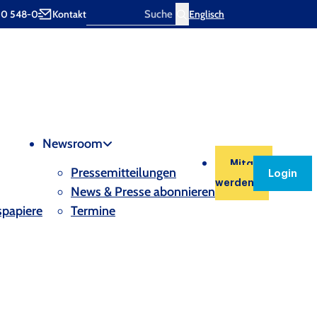
00 548-0
Kontakt
Englisch
Search
Newsroom
Mitglied
Pressemitteilungen
Login
werden
News & Presse abonnieren
spapiere
Termine