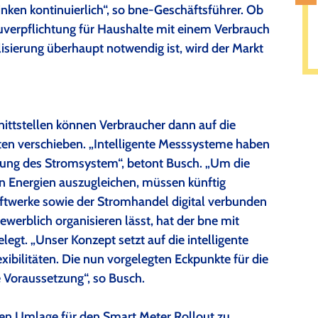
sinken kontinuierlich“, so bne-Geschäftsführer. Ob
auverpflichtung für Haushalte mit einem Verbrauch
isierung überhaupt notwendig ist, wird der Markt
ttstellen können Verbraucher dann auf die
ten verschieben. „Intelligente Messsysteme haben
ierung des Stromsystem“, betont Busch. „Um die
n Energien auszugleichen, müssen künftig
twerke sowie der Stromhandel digital verbunden
ewerblich organisieren lässt, hat der bne mit
egt. „Unser Konzept setzt auf die intelligente
ibilitäten. Die nun vorgelegten Eckpunkte für die
e Voraussetzung“, so Busch.
hen Umlage für den Smart Meter Rollout zu