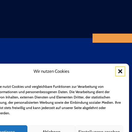
Wir nutzen Cookies
Positionspapiere
Unsere Mitglieder
n
Mitglied werden
e nutzt Cookies und vergleichbare Funktionen zur Verarbeitung von
ormationen und personenbezogenen Daten. Die Verarbeitung dient der
on Inhalten, externen Diensten und Elementen Dritter, der statistischen
ung, der personalisierten Werbung sowie der Einbindung sozialer Medien. Ihre
ist stets freiwillig und kann jederzeit auf unserer Seite abgelehnt oder
erden.
Jetzt Anmelden!
eptieren
Ablehnen
Einstellungen ansehen