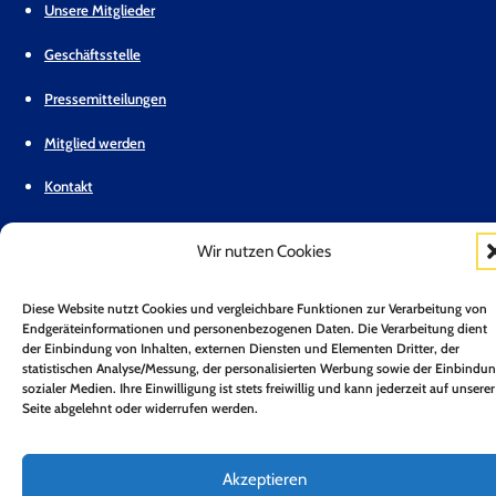
Unsere Mitglieder
Geschäftsstelle
Pressemitteilungen
Mitglied werden
Kontakt
Mitgliederbereich
Wir nutzen Cookies
Zum Newsletter anmelden*
Diese Website nutzt Cookies und vergleichbare Funktionen zur Verarbeitung von
Jetzt Anmelden!
Endgeräteinformationen und personenbezogenen Daten. Die Verarbeitung dient
der Einbindung von Inhalten, externen Diensten und Elementen Dritter, der
statistischen Analyse/Messung, der personalisierten Werbung sowie der Einbindu
Folge uns auf LinkedIn
Folge uns auf Youtube
Folge uns auf Bluesky
sozialer Medien. Ihre Einwilligung ist stets freiwillig und kann jederzeit auf unserer
Impressum
Datenschutz
Barrierefreiheit
Seite abgelehnt oder widerrufen werden.
Copyright 2026 © Bundesverband Neue Energiewirtschaft e.V.
Akzeptieren