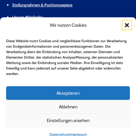
Stellungnahmen & Positionspapiere
Unsere Mitglieder
Wir nutzen Cookies
Geschäftsstelle
Diese Website nutzt Cookies und vergleichbare Funktionen zur Verarbeitung
Pressemitteilungen
von Endgeräteinformationen und personenbezogenen Daten. Die
Verarbeitung dient der Einbindung von Inhalten, externen Diensten und
Mitglied werden
Elementen Dritter, der statistischen Analyse/Messung, der personalisierten
Werbung sowie der Einbindung sozialer Medien. Ihre Einwilligung ist stets
Kontakt
freiwillig und kann jederzeit auf unserer Seite abgelehnt oder widerrufen
werden.
Mitgliederbereich
Zum Newsletter anmelden*
Akzeptieren
Jetzt Anmelden!
Ablehnen
Einstellungen ansehen
Folge uns auf LinkedIn
Folge uns auf Youtube
Folge uns auf Bluesky
Impressum
Datenschutz
Barrierefreiheit
Datenschutz
Impressum
Copyright 2026 © Bundesverband Neue Energiewirtschaft e.V.