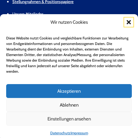
Stellungnahmen & Positionspapiere
Unsere Mitglieder
Wir nutzen Cookies
Geschäftsstelle
Diese Website nutzt Cookies und vergleichbare Funktionen zur Verarbeitung
Pressemitteilungen
von Endgeräteinformationen und personenbezogenen Daten. Die
Verarbeitung dient der Einbindung von Inhalten, externen Diensten und
Mitglied werden
Elementen Dritter, der statistischen Analyse/Messung, der personalisierten
Werbung sowie der Einbindung sozialer Medien. Ihre Einwilligung ist stets
Kontakt
freiwillig und kann jederzeit auf unserer Seite abgelehnt oder widerrufen
werden.
Mitgliederbereich
Zum Newsletter anmelden*
Akzeptieren
Jetzt Anmelden!
Ablehnen
Einstellungen ansehen
Folge uns auf LinkedIn
Folge uns auf Youtube
Folge uns auf Bluesky
Impressum
Datenschutz
Barrierefreiheit
Datenschutz
Impressum
Copyright 2026 © Bundesverband Neue Energiewirtschaft e.V.