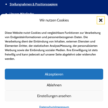
Stellungnahmen & Positionspapiere
Unsere Mitglieder
Wir nutzen Cookies
Geschäftsstelle
Diese Website nutzt Cookies und vergleichbare Funktionen zur Verarbeitung
Pressemitteilungen
von Endgeräteinformationen und personenbezogenen Daten. Die
Verarbeitung dient der Einbindung von Inhalten, externen Diensten und
Mitglied werden
Elementen Dritter, der statistischen Analyse/Messung, der personalisierten
Werbung sowie der Einbindung sozialer Medien. Ihre Einwilligung ist stets
Kontakt
freiwillig und kann jederzeit auf unserer Seite abgelehnt oder widerrufen
werden.
Mitgliederbereich
Zum Newsletter anmelden*
Akzeptieren
Jetzt Anmelden!
Ablehnen
Einstellungen ansehen
Folge uns auf LinkedIn
Folge uns auf Youtube
Folge uns auf Bluesky
Impressum
Datenschutz
Barrierefreiheit
Datenschutz
Impressum
Copyright 2026 © Bundesverband Neue Energiewirtschaft e.V.