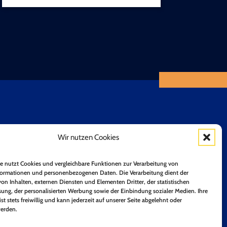
Positionspapiere
Wir nutzen Cookies
Unsere Mitglieder
n
Mitglied werden
e nutzt Cookies und vergleichbare Funktionen zur Verarbeitung von
ormationen und personenbezogenen Daten. Die Verarbeitung dient der
on Inhalten, externen Diensten und Elementen Dritter, der statistischen
ung, der personalisierten Werbung sowie der Einbindung sozialer Medien. Ihre
ist stets freiwillig und kann jederzeit auf unserer Seite abgelehnt oder
erden.
Jetzt Anmelden!