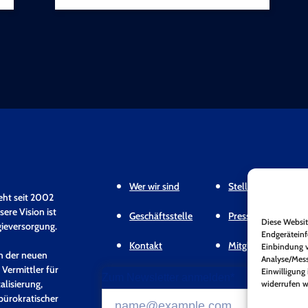
Wer wir sind
Stellungnahmen & 
eht seit 2002
ere Vision ist
Geschäftsstelle
Pressemitteilunge
Diese Websit
gieversorgung.
Endgeräteinf
Kontakt
Mitgliederbereich
Einbindung v
en der neuen
Analyse/Mess
 Vermittler für
Einwilligung 
Zum Newsletter anmelden*
alisierung,
widerrufen w
bürokratischer