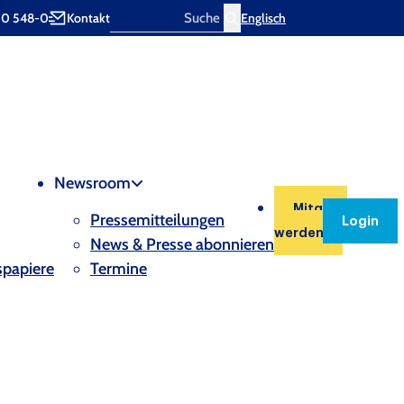
00 548-0
Kontakt
Englisch
Search
Newsroom
Mitglied
Pressemitteilungen
Login
werden
News & Presse abonnieren
spapiere
Termine