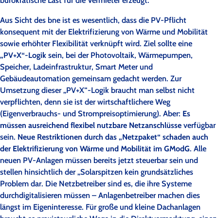
bürokratische Last für die Vermieter erzeugt.
Aus Sicht des bne ist es wesentlich, dass die PV-Pflicht
konsequent mit der Elektrifizierung von Wärme und Mobilität
sowie erhöhter Flexibilität verknüpft wird. Ziel sollte eine
„PV+X“-Logik
sein, bei der Photovoltaik, Wärmepumpen,
Speicher, Ladeinfrastruktur, Smart Meter und
Gebäudeautomation gemeinsam gedacht werden. Zur
Umsetzung dieser „PV+X“-Logik braucht man selbst nicht
verpflichten, denn sie ist der wirtschaftlichere Weg
(Eigenverbrauchs- und Strompreisoptimierung). Aber:
Es
müssen ausreichend flexibel nutzbare Netzanschlüsse
verfügbar
sein.
Neue Restriktionen durch das „Netzpaket“ schaden auch
der Elektrifizierung von Wärme und Mobilität im GModG
. Alle
neuen PV-Anlagen müssen bereits jetzt steuerbar sein und
stellen hinsichtlich der „Solarspitzen kein grundsätzliches
Problem dar. Die Netzbetreiber sind es, die ihre Systeme
durchdigitalisieren müssen – Anlagenbetreiber machen dies
längst im Eigeninteresse. Für große und kleine Dachanlagen