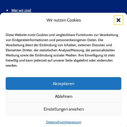
Wer wir sind
Wir nutzen Cookies
Stellungnahmen & Positionspapiere
Unsere Mitglieder
Diese Website nutzt Cookies und vergleichbare Funktionen zur Verarbeitung
von Endgeräteinformationen und personenbezogenen Daten. Die
Geschäftsstelle
Verarbeitung dient der Einbindung von Inhalten, externen Diensten und
Elementen Dritter, der statistischen Analyse/Messung, der personalisierten
Pressemitteilungen
Werbung sowie der Einbindung sozialer Medien. Ihre Einwilligung ist stets
freiwillig und kann jederzeit auf unserer Seite abgelehnt oder widerrufen
werden.
Mitglied werden
Kontakt
Akzeptieren
Mitgliederbereich
Ablehnen
Zum Newsletter anmelden*
Einstellungen ansehen
Jetzt Anmelden!
Datenschutz
Impressum