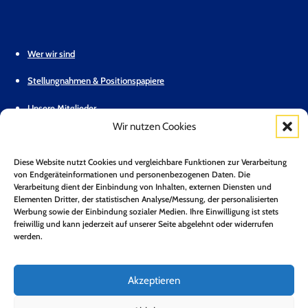
Wer wir sind
Stellungnahmen & Positionspapiere
Unsere Mitglieder
Wir nutzen Cookies
Geschäftsstelle
Diese Website nutzt Cookies und vergleichbare Funktionen zur Verarbeitung
Pressemitteilungen
von Endgeräteinformationen und personenbezogenen Daten. Die
Verarbeitung dient der Einbindung von Inhalten, externen Diensten und
Mitglied werden
Elementen Dritter, der statistischen Analyse/Messung, der personalisierten
Werbung sowie der Einbindung sozialer Medien. Ihre Einwilligung ist stets
Kontakt
freiwillig und kann jederzeit auf unserer Seite abgelehnt oder widerrufen
werden.
Mitgliederbereich
Zum Newsletter anmelden*
Akzeptieren
Jetzt Anmelden!