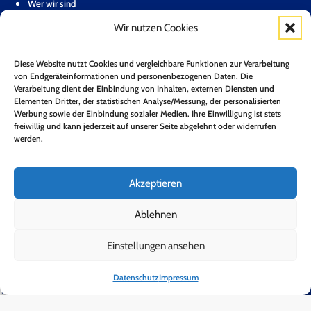
Wer wir sind
Wir nutzen Cookies
Stellungnahmen & Positionspapiere
Unsere Mitglieder
Diese Website nutzt Cookies und vergleichbare Funktionen zur Verarbeitung
von Endgeräteinformationen und personenbezogenen Daten. Die
Geschäftsstelle
Verarbeitung dient der Einbindung von Inhalten, externen Diensten und
Elementen Dritter, der statistischen Analyse/Messung, der personalisierten
Pressemitteilungen
Werbung sowie der Einbindung sozialer Medien. Ihre Einwilligung ist stets
freiwillig und kann jederzeit auf unserer Seite abgelehnt oder widerrufen
werden.
Mitglied werden
Kontakt
Akzeptieren
Mitgliederbereich
Ablehnen
Zum Newsletter anmelden*
Einstellungen ansehen
Jetzt Anmelden!
Datenschutz
Impressum
Folge uns auf LinkedIn
Folge uns auf Youtube
Folge uns auf Bluesky
Impressum
Datenschutz
Barrierefreiheit