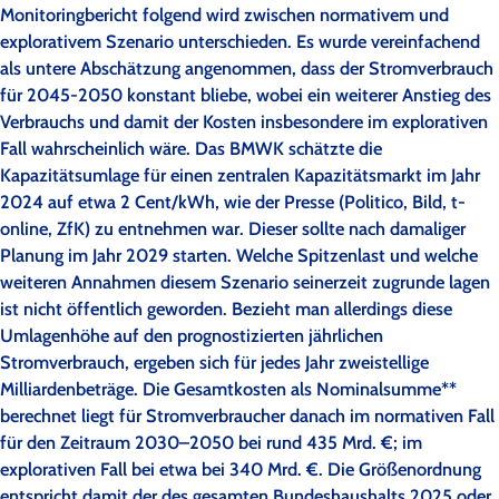
Monitoringbericht folgend wird zwischen normativem und
explorativem Szenario unterschieden. Es wurde vereinfachend
als untere Abschätzung angenommen, dass der Stromverbrauch
für 2045-2050 konstant bliebe, wobei ein weiterer Anstieg des
Verbrauchs und damit der Kosten insbesondere im explorativen
Fall wahrscheinlich wäre. Das BMWK schätzte die
Kapazitätsumlage für einen zentralen Kapazitätsmarkt im Jahr
2024 auf etwa 2 Cent/kWh, wie der Presse (Politico, Bild, t-
online, ZfK) zu entnehmen war. Dieser sollte nach damaliger
Planung im Jahr 2029 starten. Welche Spitzenlast und welche
weiteren Annahmen diesem Szenario seinerzeit zugrunde lagen
ist nicht öffentlich geworden. Bezieht man allerdings diese
Umlagenhöhe auf den prognostizierten jährlichen
Stromverbrauch, ergeben sich für jedes Jahr zweistellige
Milliardenbeträge. Die Gesamtkosten als Nominalsumme**
berechnet liegt für Stromverbraucher danach im normativen Fall
für den Zeitraum 2030–2050 bei rund 435 Mrd. €; im
explorativen Fall bei etwa bei 340 Mrd. €. Die Größenordnung
entspricht damit der des gesamten Bundeshaushalts 2025 oder