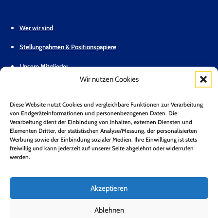
Wer wir sind
Stellungnahmen & Positionspapiere
Unsere Mitglieder
Wir nutzen Cookies
Geschäftsstelle
Diese Website nutzt Cookies und vergleichbare Funktionen zur Verarbeitung
Pressemitteilungen
von Endgeräteinformationen und personenbezogenen Daten. Die
Verarbeitung dient der Einbindung von Inhalten, externen Diensten und
Mitglied werden
Elementen Dritter, der statistischen Analyse/Messung, der personalisierten
Werbung sowie der Einbindung sozialer Medien. Ihre Einwilligung ist stets
Kontakt
freiwillig und kann jederzeit auf unserer Seite abgelehnt oder widerrufen
werden.
Mitgliederbereich
Zum Newsletter anmelden*
Akzeptieren
Jetzt Anmelden!
Ablehnen