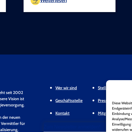
Weiterlesen
Wer wir sind
Stellungnahmen & 
eht seit 2002
ere Vision ist
Geschäftsstelle
Pressemitteilunge
Diese Websit
gieversorgung.
Endgeräteinf
Kontakt
Mitgliederbereich
Einbindung v
en der neuen
Analyse/Mess
 Vermittler für
Einwilligung 
Zum Newsletter anmelden*
alisierung,
widerrufen w