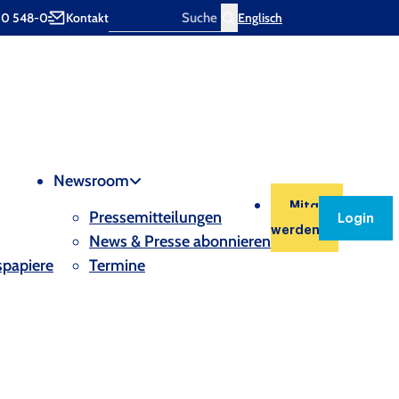
00 548-0
Kontakt
Englisch
Search
Newsroom
Mitglied
Pressemitteilungen
Login
werden
News & Presse abonnieren
spapiere
Termine