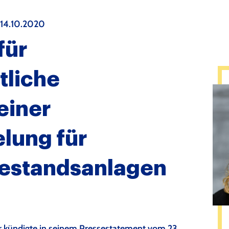
14.10.2020
für
tliche
einer
lung für
estandsanlagen
r kündigte in seinem Pressestatement vom 23.