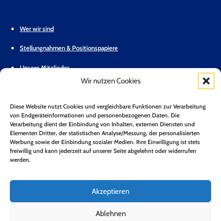
Wer wir sind
Stellungnahmen & Positionspapiere
Unsere Mitglieder
Wir nutzen Cookies
Geschäftsstelle
Diese Website nutzt Cookies und vergleichbare Funktionen zur Verarbeitung
Pressemitteilungen
von Endgeräteinformationen und personenbezogenen Daten. Die
Verarbeitung dient der Einbindung von Inhalten, externen Diensten und
Mitglied werden
Elementen Dritter, der statistischen Analyse/Messung, der personalisierten
Werbung sowie der Einbindung sozialer Medien. Ihre Einwilligung ist stets
Kontakt
freiwillig und kann jederzeit auf unserer Seite abgelehnt oder widerrufen
werden.
Mitgliederbereich
Zum Newsletter anmelden*
Akzeptieren
Jetzt Anmelden!
Ablehnen