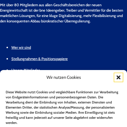
Mit über 80 Mitgliedern aus allen Geschäftsbereichen der neuen
Energiewirtschaft ist der bne Ideengeber, Treiber und Vermittler für die besten
marktlichen Lösungen, für eine kluge Digitalisierung, mehr Flexibilisierung und
den konsequenten Abbau bürokratischer Überregulierung.
Wer wir sind
Stellungnahmen & Positionspapiere
Unsere Mitglieder
Wir nutzen Cookies
Geschäftsstelle
Diese Website nutzt Cookies und vergleichbare Funktionen zur Verarbeitung
Pressemitteilungen
von Endgeräteinformationen und personenbezogenen Daten. Die
Verarbeitung dient der Einbindung von Inhalten, externen Diensten und
Mitglied werden
Elementen Dritter, der statistischen Analyse/Messung, der personalisierten
Werbung sowie der Einbindung sozialer Medien. Ihre Einwilligung ist stets
Kontakt
freiwillig und kann jederzeit auf unserer Seite abgelehnt oder widerrufen
werden.
Mitgliederbereich