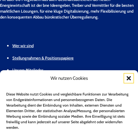
Energiewirtschaft ist der bne Ideengeber, Treiber und Vermittler für die besten
marktlichen Lösungen, für eine kluge Digitalisierung, mehr Flexibilisierung und
den konsequenten Abbau bürokratischer Überregulierung.
Wer wir sind
Stellungnahmen & Positionspapiere
Unsere Mitglieder
Wir nutzen Cookies
Geschäftsstelle
Diese Website nutzt Cookies und vergleichbare Funktionen zur Verarbeitung
Pressemitteilungen
von Endgeräteinformationen und personenbezogenen Daten. Die
Verarbeitung dient der Einbindung von Inhalten, externen Diensten und
Mitglied werden
Elementen Dritter, der statistischen Analyse/Messung, der personalisierten
Werbung sowie der Einbindung sozialer Medien. Ihre Einwilligung ist stets
Kontakt
freiwillig und kann jederzeit auf unserer Seite abgelehnt oder widerrufen
werden.
Mitgliederbereich