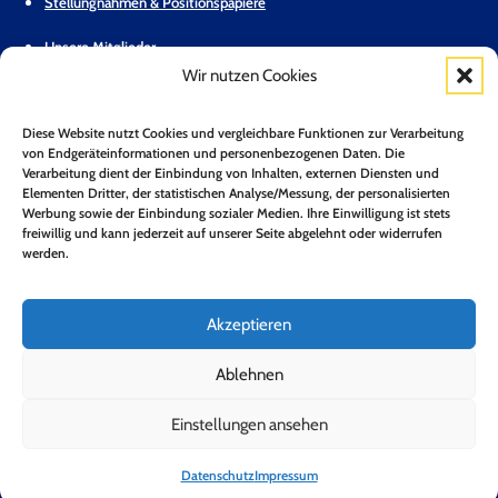
Stellungnahmen & Positionspapiere
Unsere Mitglieder
Wir nutzen Cookies
Geschäftsstelle
Diese Website nutzt Cookies und vergleichbare Funktionen zur Verarbeitung
Pressemitteilungen
von Endgeräteinformationen und personenbezogenen Daten. Die
Verarbeitung dient der Einbindung von Inhalten, externen Diensten und
Mitglied werden
Elementen Dritter, der statistischen Analyse/Messung, der personalisierten
Werbung sowie der Einbindung sozialer Medien. Ihre Einwilligung ist stets
Kontakt
freiwillig und kann jederzeit auf unserer Seite abgelehnt oder widerrufen
werden.
Mitgliederbereich
Zum Newsletter anmelden*
Akzeptieren
Jetzt Anmelden!
Ablehnen
Einstellungen ansehen
Folge uns auf LinkedIn
Folge uns auf Youtube
Folge uns auf Bluesky
Impressum
Datenschutz
Barrierefreiheit
Datenschutz
Impressum
Copyright 2026 © Bundesverband Neue Energiewirtschaft e.V.