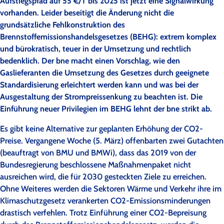
Aufstiegspfad auf 55 €/T bis 2025 ist jetzt eine Signalwirkung
vorhanden. Leider beseitigt die Änderung nicht die
grundsätzliche Fehlkonstruktion des
Brennstoffemissionshandelsgesetzes (BEHG): extrem komplex
und bürokratisch, teuer in der Umsetzung und rechtlich
bedenklich. Der bne macht einen Vorschlag, wie den
Gaslieferanten die Umsetzung des Gesetzes durch geeignete
Standardisierung erleichtert werden kann und was bei der
Ausgestaltung der Strompreissenkung zu beachten ist. Die
Einführung neuer Privilegien im BEHG lehnt der bne strikt ab.
Es gibt keine Alternative zur geplanten Erhöhung der CO2-
Preise. Vergangene Woche (5. März) offenbarten zwei Gutachten
(beauftragt von BMU und BMWi), dass das 2019 von der
Bundesregierung beschlossene Maßnahmenpaket nicht
ausreichen wird, die für 2030 gesteckten Ziele zu erreichen.
Ohne Weiteres werden die Sektoren Wärme und Verkehr ihre im
Klimaschutzgesetz verankerten CO2-Emissionsminderungen
drastisch verfehlen. Trotz Einführung einer CO2-Bepreisung