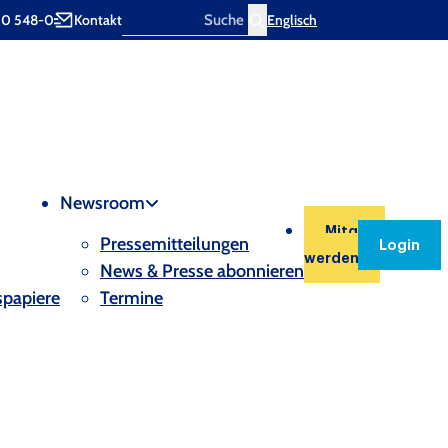
00 548-0
Kontakt
Englisch
Search
Newsroom
Mitglied
Pressemitteilungen
Login
werden
News & Presse abonnieren
spapiere
Termine