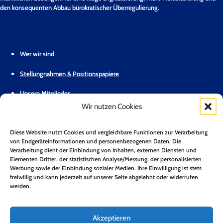
den konsequenten Abbau bürokratischer Überregulierung.
Wer wir sind
Stellungnahmen & Positionspapiere
Unsere Mitglieder
Wir nutzen Cookies
Geschäftsstelle
Diese Website nutzt Cookies und vergleichbare Funktionen zur Verarbeitung
Pressemitteilungen
von Endgeräteinformationen und personenbezogenen Daten. Die
Verarbeitung dient der Einbindung von Inhalten, externen Diensten und
Mitglied werden
Elementen Dritter, der statistischen Analyse/Messung, der personalisierten
Werbung sowie der Einbindung sozialer Medien. Ihre Einwilligung ist stets
Kontakt
freiwillig und kann jederzeit auf unserer Seite abgelehnt oder widerrufen
werden.
Mitgliederbereich
Zum Newsletter anmelden*
Akzeptieren