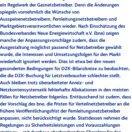
ein Regelwerk der Gasnetzbetreiber. Denn die Änderungen
spiegeln vornehmlich die Wünsche von
Ausspeisenetzbetreibern, Fernleitungsnetzbetreibern und
Marktgebietsverantwortlichen wieder. Nach Einschätzung des
Bundesverbandes Neue Energiewirtschaft e.V. (bne) zeigen
manche der Anpassungsvorschläge zudem, dass die
Ausgestaltung möglichst passend für Netzbetreiber gewählt
wurde, die Interessen und Umsetzungsfolgen für den Markt
wiederholt ignoriert werden. Dies ist etwa bei den neuen
gesonderten Bedingungen für DZK-Bilanzkreise zu beobachten,
die die DZK-Buchung für Letztverbraucher schlechter stellt.
Auch bleiben trotz überarbeiteter Anreiz- und
Netzkontensystematik fehlerhafte Allokationen in den meisten
Fällen für Netzbetreiber folgenlos. Enttäuschend ist zudem, dass
der Vorschlag des bne, die Fristen für Verteilnetzbetreiber an die
frühere Veröffentlichungsfrist der Fernleitungsnetzbetreiber
anpassen, nicht berücksichtigt wurde. Stattdessen nehmen die
Regelungen zu Sicherheitsleistungen und Vorauszahlungen
stetig zu – mit durchaus abschreckendem Charakter für den