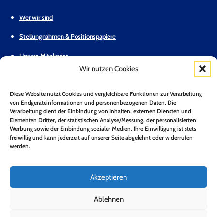
Wer wir sind
Stellungnahmen & Positionspapiere
Unsere Mitglieder
Wir nutzen Cookies
Geschäftsstelle
Diese Website nutzt Cookies und vergleichbare Funktionen zur Verarbeitung
Pressemitteilungen
von Endgeräteinformationen und personenbezogenen Daten. Die
Verarbeitung dient der Einbindung von Inhalten, externen Diensten und
Mitglied werden
Elementen Dritter, der statistischen Analyse/Messung, der personalisierten
Werbung sowie der Einbindung sozialer Medien. Ihre Einwilligung ist stets
Kontakt
freiwillig und kann jederzeit auf unserer Seite abgelehnt oder widerrufen
werden.
Mitgliederbereich
Zum Newsletter anmelden*
Akzeptieren
Jetzt Anmelden!
Ablehnen