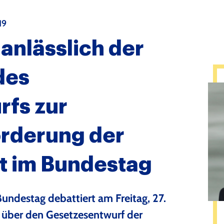
19
anlässlich der
des
fs zur
örderung der
ät im Bundestag
undestag debattiert am Freitag, 27.
 über den Gesetzesentwurf der