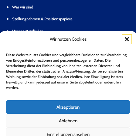
Wer wir sind
Stellungnahmen & Positionspapiere
Unsere Mitglieder
Wir nutzen Cookies
Geschäftsstelle
Diese Website nutzt Cookies und vergleichbare Funktionen zur Verarbeitung
Pressemitteilungen
von Endgeräteinformationen und personenbezogenen Daten. Die
Verarbeitung dient der Einbindung von Inhalten, externen Diensten und
Mitglied werden
Elementen Dritter, der statistischen Analyse/Messung, der personalisierten
Werbung sowie der Einbindung sozialer Medien. Ihre Einwilligung ist stets
Kontakt
freiwillig und kann jederzeit auf unserer Seite abgelehnt oder widerrufen
werden.
Mitgliederbereich
Zum Newsletter anmelden*
Akzeptieren
Jetzt Anmelden!
Ablehnen
Einstellungen ansehen
Folge uns auf LinkedIn
Folge uns auf Youtube
Folge uns auf Bluesky