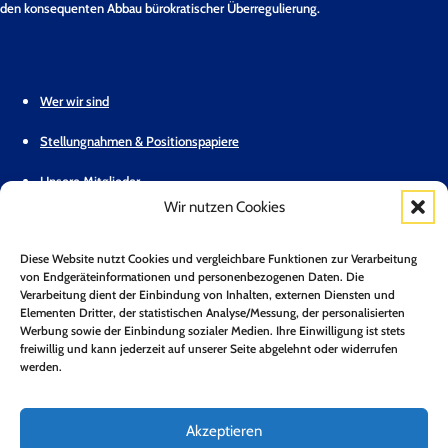
den konsequenten Abbau bürokratischer Überregulierung.
Wer wir sind
Stellungnahmen & Positionspapiere
Unsere Mitglieder
Wir nutzen Cookies
Geschäftsstelle
Diese Website nutzt Cookies und vergleichbare Funktionen zur Verarbeitung
Pressemitteilungen
von Endgeräteinformationen und personenbezogenen Daten. Die
Verarbeitung dient der Einbindung von Inhalten, externen Diensten und
Mitglied werden
Elementen Dritter, der statistischen Analyse/Messung, der personalisierten
Werbung sowie der Einbindung sozialer Medien. Ihre Einwilligung ist stets
Kontakt
freiwillig und kann jederzeit auf unserer Seite abgelehnt oder widerrufen
werden.
Mitgliederbereich
Zum Newsletter anmelden*
Akzeptieren