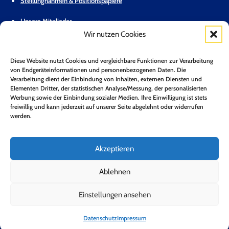
Stellungnahmen & Positionspapiere
Unsere Mitglieder
Wir nutzen Cookies
Geschäftsstelle
Diese Website nutzt Cookies und vergleichbare Funktionen zur Verarbeitung
Pressemitteilungen
von Endgeräteinformationen und personenbezogenen Daten. Die
Verarbeitung dient der Einbindung von Inhalten, externen Diensten und
Mitglied werden
Elementen Dritter, der statistischen Analyse/Messung, der personalisierten
Werbung sowie der Einbindung sozialer Medien. Ihre Einwilligung ist stets
Kontakt
freiwillig und kann jederzeit auf unserer Seite abgelehnt oder widerrufen
werden.
Mitgliederbereich
Zum Newsletter anmelden*
Akzeptieren
Jetzt Anmelden!
Ablehnen
Einstellungen ansehen
Folge uns auf LinkedIn
Folge uns auf Youtube
Folge uns auf Bluesky
Impressum
Datenschutz
Barrierefreiheit
Datenschutz
Impressum
Copyright 2026 © Bundesverband Neue Energiewirtschaft e.V.